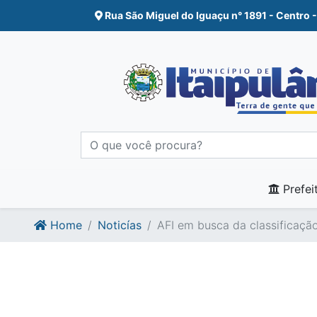
Ir para o conte�do
Ir para o fim do conte�do
Rua São Miguel do Iguaçu n° 1891 - Centro -
Prefei
Home
Noticías
AFI em busca da classificação