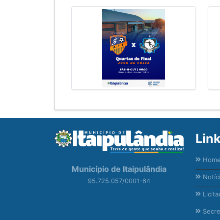
Lin
Hom
Município de Itaipulândia
Notíc
95.725.057/0001-64
Licita
Secre