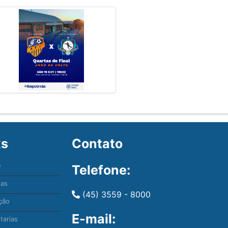
ks
Contato
e
Telefone:
ias
(45) 3559 - 8000
ção
E-mail:
tarias