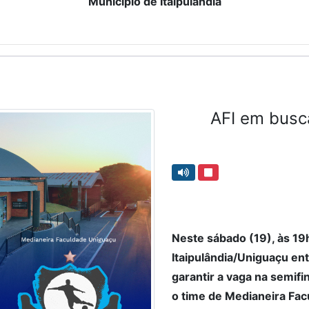
Município de Itaipulândia
AFI em busca
Neste sábado (19), às 19
Itaipulândia/Uniguaçu en
garantir a vaga na semifin
o time de Medianeira Fa