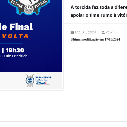
A torcida faz toda a dif
apoiar o time rumo à vitór
17 OUT, 2024
POR:
Última modificação em 17/10/2024