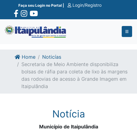
Ir para o conte�do
Ir para o fim do conte�do
Login/Registro
Faça seu Login no Portal |
Home
Noticías
Secretaria de Meio Ambiente disponibiliza
bolsas de ráfia para coleta de lixo às margens
das rodovias de acesso à Grande Imagem em
Itaipulândia
Notícia
Município de Itaipulândia