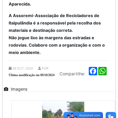
Aparecida.
A Assoremi-Associação de Recicladores de
Itaipulândia é a responsável pela recolha dos
materiais e destinação correta.
Não jogue lixo às margens das estradas e
rodovias. Colabore com a organização e com o
meio ambiente.
09 OUT, 2024
POR:
F
W
a
h
Compartilhe:
Última modificação em 09/10/2024
c
a
e
t
b
s
Imagens
o
A
o
p
k
p