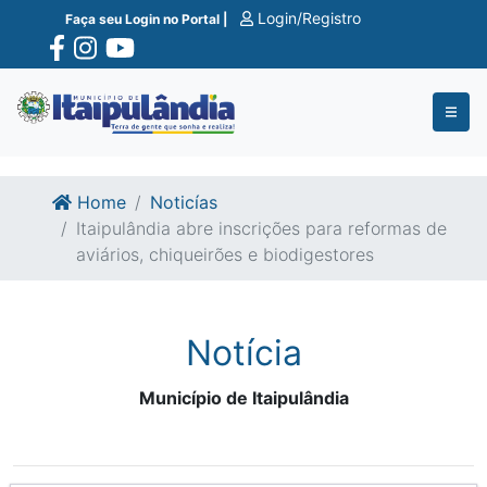
Ir para o conte�do
Ir para o fim do conte�do
Login/Registro
Faça seu Login no Portal |
Home
Noticías
Itaipulândia abre inscrições para reformas de
aviários, chiqueirões e biodigestores
Notícia
Município de Itaipulândia