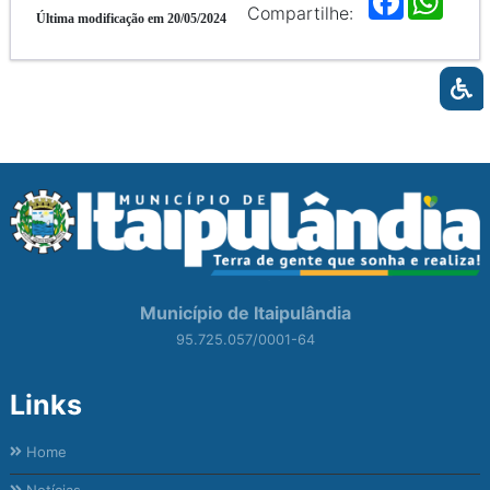
a
h
Compartilhe:
Última modificação em 20/05/2024
c
a
e
t
b
s
o
A
o
p
k
p
Município de Itaipulândia
95.725.057/0001-64
Links
Home
Notícias