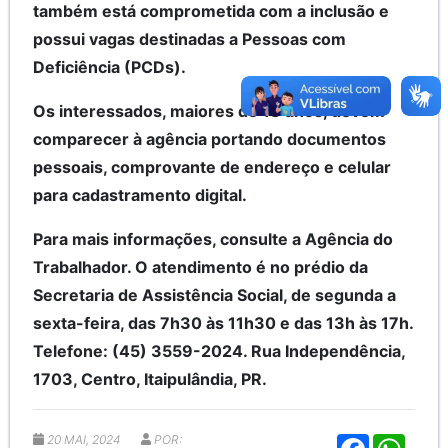
também está comprometida com a inclusão e
possui vagas destinadas a Pessoas com
Deficiência (PCDs).
Os interessados, maiores de 18 anos, devem
comparecer à agência portando documentos
pessoais, comprovante de endereço e celular
para cadastramento digital.
Para mais informações, consulte a Agência do
Trabalhador. O atendimento é no prédio da
Secretaria de Assistência Social, de segunda a
sexta-feira, das 7h30 às 11h30 e das 13h às 17h.
Telefone: (45) 3559-2024. Rua Independência,
1703, Centro, Itaipulândia, PR.
20 MAI, 2024
POR:
F
W