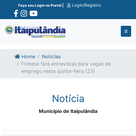
Ir para o conte�do
Ir para o fim do conte�do
Login/Registro
Faça seu Login no Portal |
Home
Noticías
Frimesa fará entrevistas para vagas de
emprego nesta quinta-feira (23)
Notícia
Município de Itaipulândia