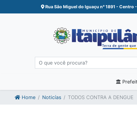
Ir para o conte�do
Ir para o fim do conte�do
Rua São Miguel do Iguaçu n° 1891 - Centro -
Prefei
Home
Noticías
TODOS CONTRA A DENGUE