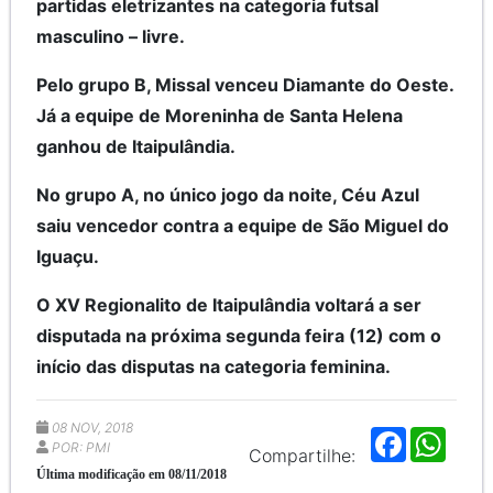
partidas eletrizantes na categoria futsal
masculino – livre.
Pelo grupo B, Missal venceu Diamante do Oeste.
Já a equipe de Moreninha de Santa Helena
ganhou de Itaipulândia.
No grupo A, no único jogo da noite, Céu Azul
saiu vencedor contra a equipe de São Miguel do
Iguaçu.
O XV Regionalito de Itaipulândia voltará a ser
disputada na próxima segunda feira (12) com o
início das disputas na categoria feminina.
08 NOV, 2018
F
W
POR: PMI
a
h
Compartilhe:
c
a
Última modificação em 08/11/2018
e
t