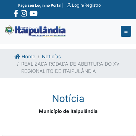
Ir para o conte�do
Ir para o fim do conte�do
Login/Registro
Faça seu Login no Portal |
Home
Noticías
REALIZADA RODADA DE ABERTURA DO XV
REGIONALITO DE ITAIPULÂNDIA
Notícia
Município de Itaipulândia