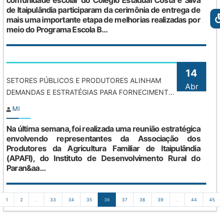
comunidade escolar do Colégio Estadual Costa e Silva
de Itaipulândia participaram da cerimônia de entrega de
mais uma importante etapa de melhorias realizadas por
meio do Programa Escola B...
14
SETORES PÚBLICOS E PRODUTORES ALINHAM
Abr
DEMANDAS E ESTRATÉGIAS PARA FORNECIMENT...
MI
Na última semana, foi realizada uma reunião estratégica
envolvendo representantes da Associação dos
Produtores da Agricultura Familiar de Itaipulândia
(APAFI), do Instituto de Desenvolvimento Rural do
Paran&aa...
1
2
...
33
34
35
36
37
38
39
...
44
45