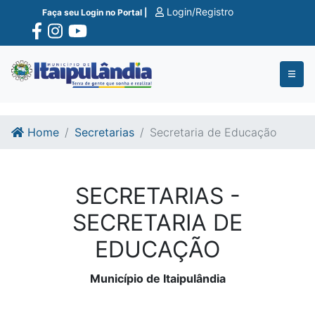
Ir para o conte�do
Ir para o fim do conte�do
Login/Registro
Faça seu Login no Portal |
Home
Secretarias
Secretaria de Educação
SECRETARIAS -
SECRETARIA DE
EDUCAÇÃO
Município de Itaipulândia