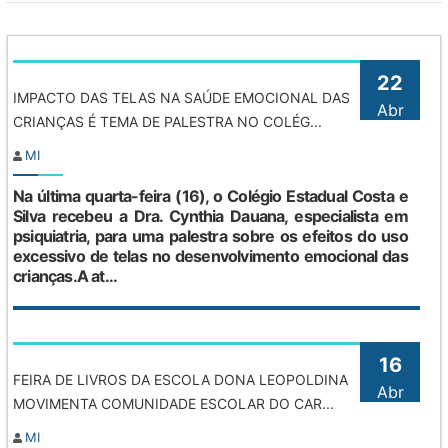
(CMEI) pré-estabelecido para o mês vigente.
Plano Municipal de Educação
22
FUNDEB
IMPACTO DAS TELAS NA SAÚDE EMOCIONAL DAS
Abr
CRIANÇAS É TEMA DE PALESTRA NO COLÉG...
Dados referentes ao percentual mínimo de
MI
aplicação das receitas de impostos e transferências
em MDE (25%), conforme art. 212, CR.
Na última quarta-feira (16), o Colégio Estadual Costa e
Silva recebeu a Dra. Cynthia Dauana, especialista em
Recursos de programas do governo federal
psiquiatria, para uma palestra sobre os efeitos do uso
excessivo de telas no desenvolvimento emocional das
Conselho Municipal da Educação
crianças.A at...
Lista de Espera das Matrículas do CMEIS
Conselho Municipal do FUNDEB
16
FEIRA DE LIVROS DA ESCOLA DONA LEOPOLDINA
Abr
Avaliações Internas e Externas
MOVIMENTA COMUNIDADE ESCOLAR DO CAR...
Planos de Ensino
MI