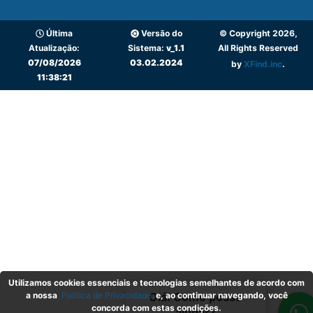
Última
Versão do
© Copyright 2026,
Atualização:
Sistema:
v_1.1
All Rights Reserved
07/08/2026
03.02.2024
by
XFind.inc
.
11:38:21
Utilizamos cookies essenciais e tecnologias semelhantes de acordo com
a nossa
Política de Privacidade
e, ao continuar navegando, você
Olá! Como posso
concorda com estas condições.
ajudar?