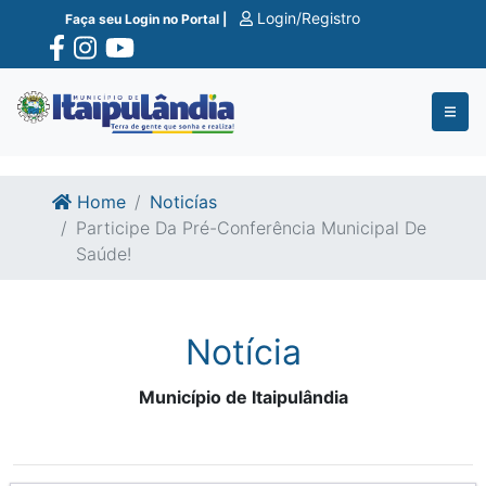
Ir para o conte�do
Ir para o fim do conte�do
Login/Registro
Faça seu Login no Portal |
Home
Noticías
Participe Da Pré-Conferência Municipal De
Saúde!
Notícia
Município de Itaipulândia