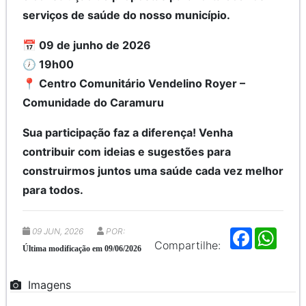
serviços de saúde do nosso município.
📅 09 de junho de 2026
🕖 19h00
📍 Centro Comunitário Vendelino Royer –
Comunidade do Caramuru
Sua participação faz a diferença! Venha
contribuir com ideias e sugestões para
construirmos juntos uma saúde cada vez melhor
para todos.
09 JUN, 2026
POR:
F
W
a
h
Compartilhe:
Última modificação em 09/06/2026
c
a
e
t
b
s
Imagens
o
A
o
p