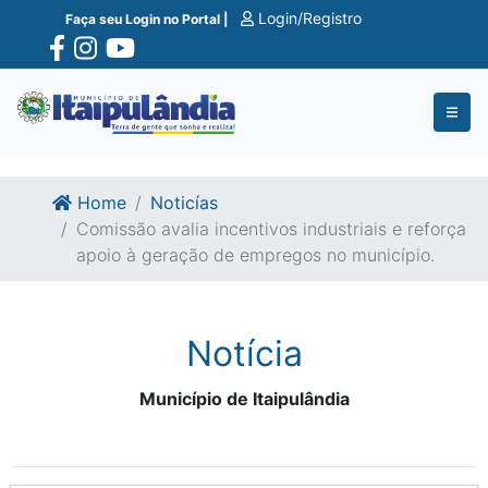
Ir para o conte�do
Ir para o fim do conte�do
Login/Registro
Faça seu Login no Portal |
Home
Noticías
Comissão avalia incentivos industriais e reforça
apoio à geração de empregos no município.
Notícia
Município de Itaipulândia