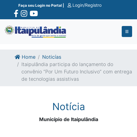
Ir para o conte�do
Ir para o fim do conte�do
Login/Registro
Faça seu Login no Portal |
Home
Noticías
Itaipulândia participa do lançamento do
convênio “Por Um Futuro Inclusivo” com entrega
de tecnologias assistivas
Notícia
Município de Itaipulândia