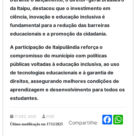
da Itaipu, destacou que o investimento em
ciência, inovação e educação inclusiva é
fundamental para a redução das barreiras
educacionais e a promoção da cidadania.
A participação de Itaipulândia reforça o
compromisso do município com políticas
públicas voltadas à educação inclusiva, ao uso
de tecnologias educacionais e à garantia de
direitos, assegurando melhores condições de
aprendizagem e desenvolvimento para todos os
estudantes.
17 DEZ, 2025
POR:
F
W
a
h
Compartilhe:
Última modificação em 17/12/2025
c
a
e
t