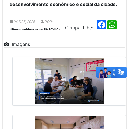
desenvolvimento econômico e social da cidade.
04 DEZ, 2025
POR:
F
W
a
h
Compartilhe:
Última modificação em 04/12/2025
c
a
e
t
b
s
Imagens
o
A
o
p
k
p