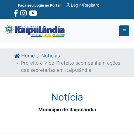
Ir para o conte�do
Ir para o fim do conte�do
Login/Registro
Faça seu Login no Portal |
Home
Noticías
Prefeito e Vice-Prefeito acompanham ações
das secretarias em Itaipulândia
Notícia
Município de Itaipulândia