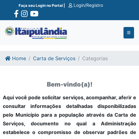
Ir para o conte�do
Ir para o fim do conte�do
Login/Registro
Faça seu Login no Portal |
Home
Carta de Serviços
Categorias
Bem-vindo(a)!
Aqui você pode solicitar serviços, acompanhar, aferir e
consultar informações detalhadas disponibilizadas
pelo Município para a população através da Carta de
Serviços, documento no qual a Administração
estabelece o compromisso de observar padrões de