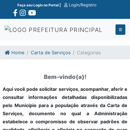
Ir para o conte�do
Ir para o fim do conte�do
Login/Registro
Faça seu Login no Portal |
Home
Carta de Serviços
Categorias
Bem-vindo(a)!
Aqui você pode solicitar serviços, acompanhar, aferir e
consultar informações detalhadas disponibilizadas
pelo Município para a população através da Carta de
Serviços, documento no qual a Administração
estabelece o compromisso de observar padrões de
qualidade, eficiência e eficácia na execução de suas