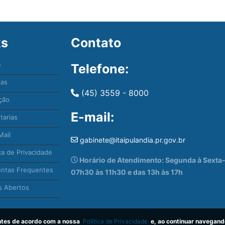
ks
Contato
e
Telefone:
ias
(45) 3559 - 8000
ção
E-mail:
tarias
ail
gabinete@itaipulandia.pr.gov.br
ca de Privacidade
Horário de Atendimento: Segunda à Sexta-f
ntas Frequentes
07h30 às 11h30 e das 13h às 17h
 Abertos
antes de acordo com a nossa
Política de Privacidade
e, ao continuar navegand