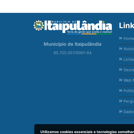
Lin
Hom
Município de Itaipulândia
Notíc
95.725.057/0001-64
Licita
Secre
Web M
Políti
Pergu
Dados
Utilizamos cookies essenciais e tecnologias semelh