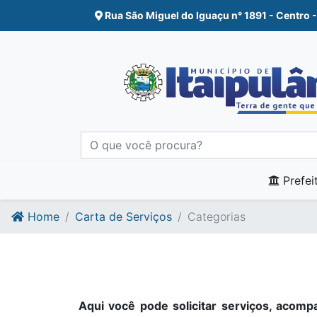
Ir para o conte�do
Ir para o fim do conte�do
Rua São Miguel do Iguaçu n° 1891 - Centro -
Prefei
Home
Carta de Serviços
Categorias
Aqui você pode solicitar serviços, acompa