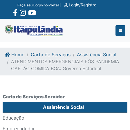
Ir para o conte�do
Ir para o fim do conte�do
Login/Registro
Faça seu Login no Portal |
Home
Carta de Serviços
Assistência Social
ATENDIMENTOS EMERGENCIAIS PÓS PANDEMIA
CARTÃO COMIDA BOA: Governo Estadual
Carta de Serviços Servidor
Assistência Social
Educação
Empreendedor