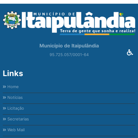
Município de Itaipulândia
95.725.057/0001-64
Links
Home
Notícias
Licitação
Secretarias
Web Mail