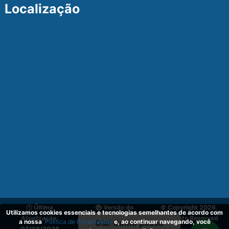
Localização
Última
Versão do
© Copyright 2026,
Utilizamos cookies essenciais e tecnologias semelhantes de acordo com
Atualização:
Sistema:
v_1.1
All Rights Reserved
a nossa
Política de Privacidade
e, ao continuar navegando, você
Olá! Como posso
07/08/2026
03.02.2024