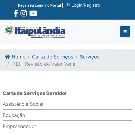
Ir para o conte�do
Ir para o fim do conte�do
Login/Registro
Faça seu Login no Portal |
Home
Carta de Serviços
Serviços
ITBI - Revisão do Valor Venal
Carta de Serviços Servidor
Assistência Social
Educação
Empreendedor