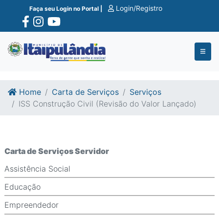
Ir para o conte�do
Ir para o fim do conte�do
Login/Registro
Faça seu Login no Portal |
Home
Carta de Serviços
Serviços
ISS Construção Civil (Revisão do Valor Lançado)
Carta de Serviços Servidor
Assistência Social
Educação
Empreendedor