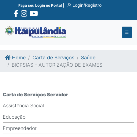
Ir para o conte�do
Ir para o fim do conte�do
Login/Registro
Faça seu Login no Portal |
Home
Carta de Serviços
Saúde
BIÓPSIAS - AUTORIZAÇÃO DE EXAMES
Carta de Serviços Servidor
Assistência Social
Educação
Empreendedor