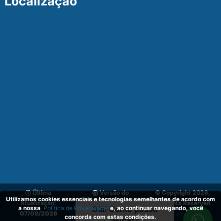
Localização
Última
Versão do
© Copyright 2026,
Utilizamos cookies essenciais e tecnologias semelhantes de acordo com
Atualização:
Sistema:
v_1.1
All Rights Reserved
a nossa
Política de Privacidade
e, ao continuar navegando, você
Olá! Como posso
07/08/2026
03.02.2024
by
XFind.inc
.
concorda com estas condições.
ajudar?