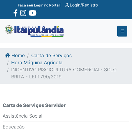
Ir para o conte�do
Ir para o fim do conte�do
Login/Registro
Faça seu Login no Portal |
Home
Carta de Serviços
Hora Máquina Agrícola
INCENTIVO PISCICULTURA COMERCIAL- SOLO
BRITA - LEI 1.790/2019
Carta de Serviços Servidor
Assistência Social
Educação