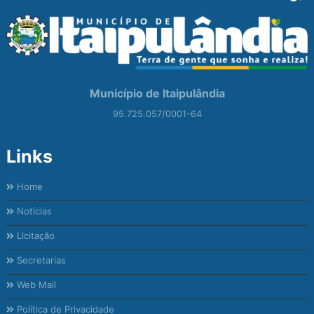
Município de Itaipulândia
95.725.057/0001-64
Links
Home
Notícias
Licitação
Secretarias
Web Mail
Política de Privacidade