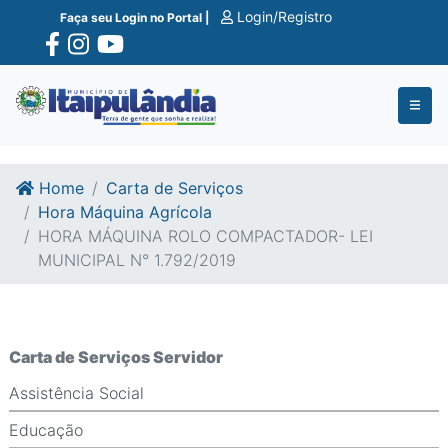
Ir para o conte�do
Ir para o fim do conte�do
Login/Registro
Faça seu Login no Portal |
Home
Carta de Serviços
Hora Máquina Agrícola
HORA MÁQUINA ROLO COMPACTADOR- LEI
MUNICIPAL N° 1.792/2019
Carta de Serviços Servidor
Assistência Social
Educação