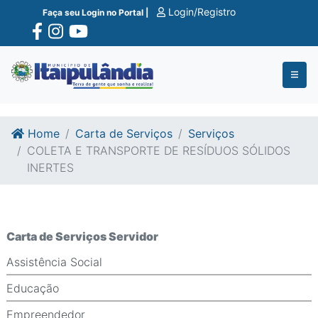
Ir para o conte�do
Ir para o fim do conte�do
Login/Registro
Faça seu Login no Portal |
Home
Carta de Serviços
Serviços
COLETA E TRANSPORTE DE RESÍDUOS SÓLIDOS
INERTES
Carta de Serviços Servidor
Assistência Social
Educação
Empreendedor