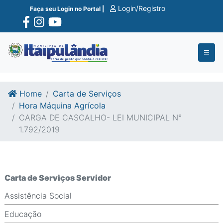
Ir para o conte�do
Ir para o fim do conte�do
Login/Registro
Faça seu Login no Portal |
Home
Carta de Serviços
Hora Máquina Agrícola
CARGA DE CASCALHO- LEI MUNICIPAL N°
1.792/2019
Carta de Serviços Servidor
Assistência Social
Educação