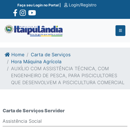
Ir para o conte�do
Ir para o fim do conte�do
Login/Registro
Faça seu Login no Portal |
Home
Carta de Serviços
Hora Máquina Agrícola
AUXÍLIO COM ASSISTÊNCIA TÉCNICA, COM
ENGENHEIRO DE PESCA, PARA PISCICULTORES
QUE DESENVOLVEM A PISCICULTURA COMERCIAL
Carta de Serviços Servidor
Assistência Social