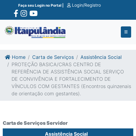
Ir para o conte�do
Ir para o fim do conte�do
Login/Registro
Faça seu Login no Portal |
Home
Carta de Serviços
Assistência Social
PROTEÇÃO BASICA/CRAS CENTRO DE
REFERÊNCIA DE ASSISTÊNCIA SOCIAL SERVIÇO
DE CONVIVÊNCIA E FORTALECIMENTO DE
VÍNCULOS COM GESTANTES (Encontros quinzenais
de orientação com gestantes).
Carta de Serviços Servidor
Assistência Social