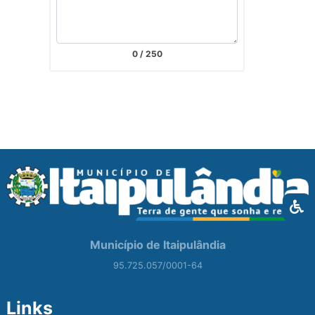
0
/ 250
Município de Itaipulândia
95.725.057/0001-64
Links