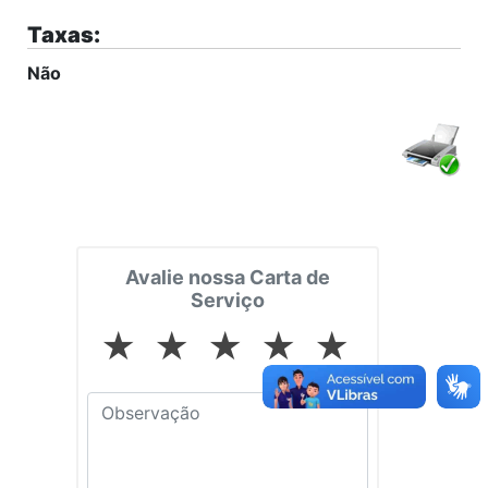
Taxas:
Não
Avalie nossa Carta de
Serviço
★
★
★
★
★