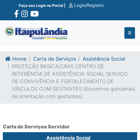
Ir para o conte�do
Ir para o fim do conte�do
Login/Registro
Faça seu Login no Portal |
Home
Carta de Serviços
Assistência Social
PROTEÇÃO BASICA/CRAS CENTRO DE
REFERÊNCIA DE ASSISTÊNCIA SOCIAL SERVIÇO
DE CONVIVÊNCIA E FORTALECIMENTO DE
VÍNCULOS COM GESTANTES (Encontros quinzenais
de orientação com gestantes).
Carta de Serviços Servidor
Assistência Social