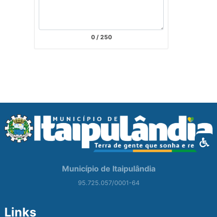
0
/ 250
Município de Itaipulândia
95.725.057/0001-64
Links