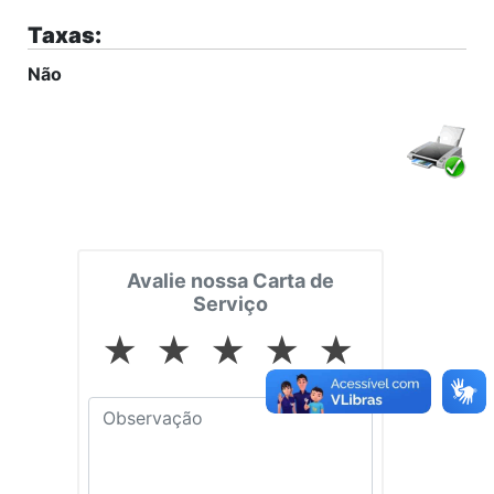
Taxas:
Não
Avalie nossa Carta de
Serviço
★
★
★
★
★