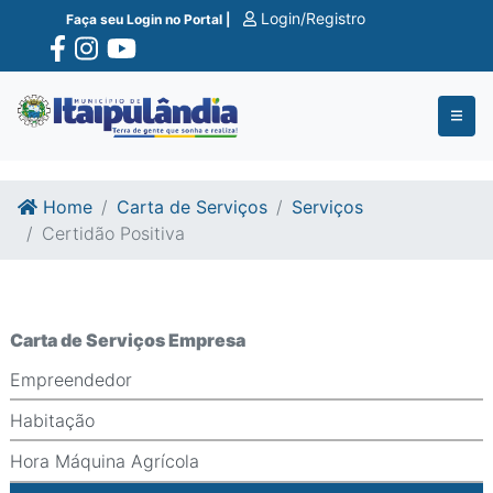
Ir para o conte�do
Ir para o fim do conte�do
Login/Registro
Faça seu Login no Portal |
Home
Carta de Serviços
Serviços
Certidão Positiva
Carta de Serviços Empresa
Empreendedor
Habitação
Hora Máquina Agrícola