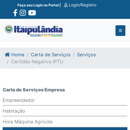
Ir para o conte�do
Ir para o fim do conte�do
Login/Registro
Faça seu Login no Portal |
Home
Carta de Serviços
Serviços
Certidão Negativa IPTU
Carta de Serviços Empresa
Empreendedor
Habitação
Hora Máquina Agrícola