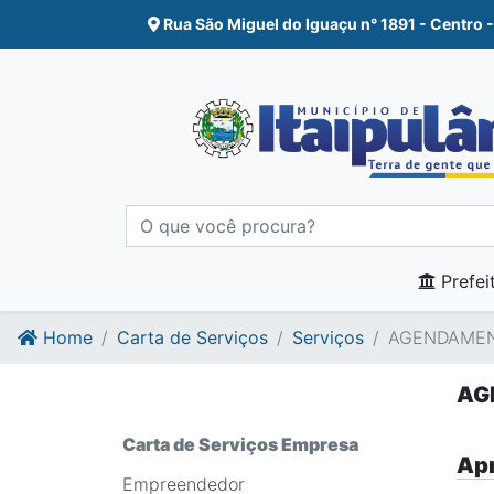
Ir para o conte�do
Ir para o fim do conte�do
Rua São Miguel do Iguaçu n° 1891 - Centro -
Prefei
Home
Carta de Serviços
Serviços
AGENDAMEN
AG
Carta de Serviços Empresa
Apr
Empreendedor