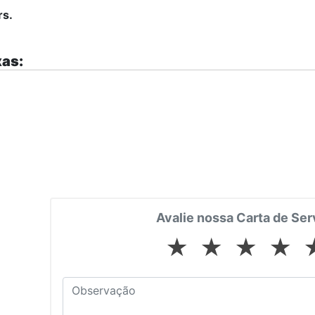
rs.
as:
Avalie nossa Carta de Ser
★
★
★
★