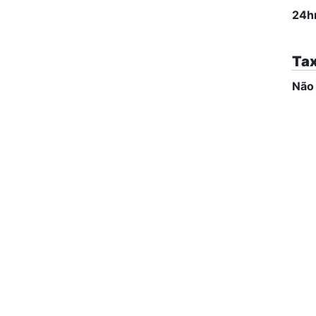
24h
Tax
Não