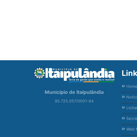
Lin
Hom
Município de Itaipulândia
Notíc
95.725.057/0001-64
Licita
Secre
Web M