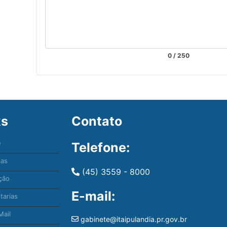
0
/ 250
ks
Contato
e
Telefone:
ias
(45) 3559 - 8000
ção
E-mail:
tarias
ail
gabinete@itaipulandia.pr.gov.br