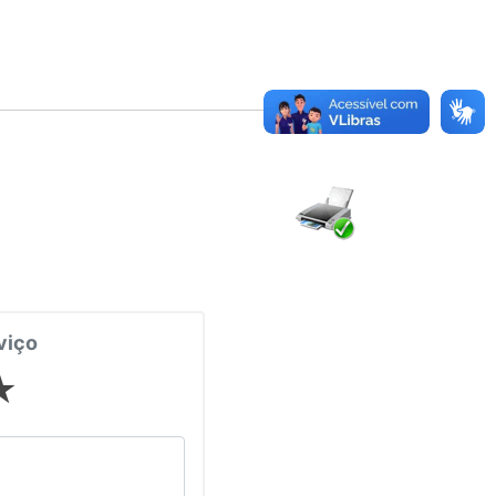
viço
★