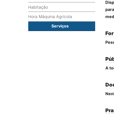
Disp
Habitação
para
Hora Máquina Agrícola
medi
Serviços
For
Pess
Púb
A to
Do
Nen
Pra