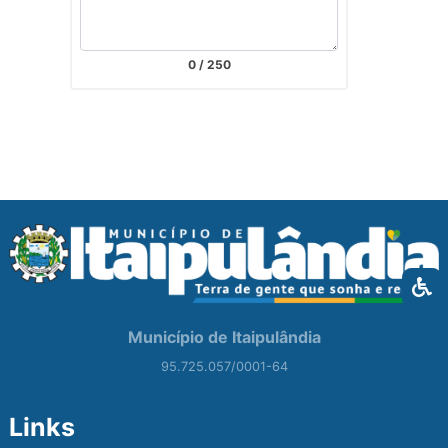
0
/ 250
Município de Itaipulândia
95.725.057/0001-64
Links