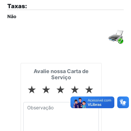
Taxas:
Não
Avalie nossa Carta de
Serviço
★
★
★
★
★