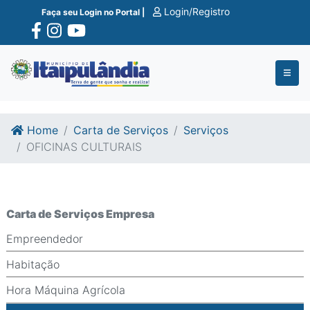
Ir para o conte�do
Ir para o fim do conte�do
Login/Registro
Faça seu Login no Portal |
Home
Carta de Serviços
Serviços
OFICINAS CULTURAIS
Carta de Serviços Empresa
Empreendedor
Habitação
Hora Máquina Agrícola