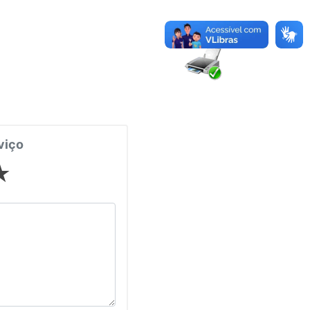
viço
★