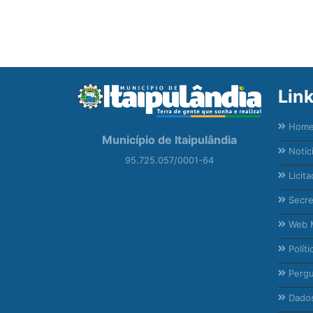
Lin
Hom
Município de Itaipulândia
Notíc
95.725.057/0001-64
Licita
Secre
Web M
Políti
Pergu
Dados