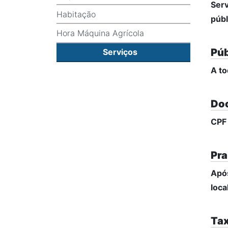
Serv
Habitação
públ
Hora Máquina Agrícola
Púb
Serviços
A to
Do
CPF
Pra
Após
loca
Tax