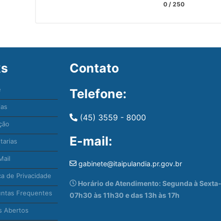
0
/ 250
ks
Contato
e
Telefone:
ias
(45) 3559 - 8000
ção
E-mail:
tarias
ail
gabinete@itaipulandia.pr.gov.br
ca de Privacidade
Horário de Atendimento: Segunda à Sexta-f
ntas Frequentes
07h30 às 11h30 e das 13h às 17h
 Abertos