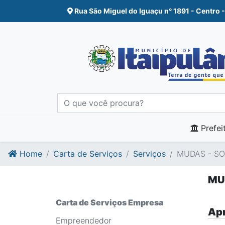
Ir para o conte�do
Ir para o fim do conte�do
Rua São Miguel do Iguaçu n° 1891 - Centro -
Prefei
Home
Carta de Serviços
Serviços
MUDAS - SO
MU
Carta de Serviços Empresa
Apr
Empreendedor