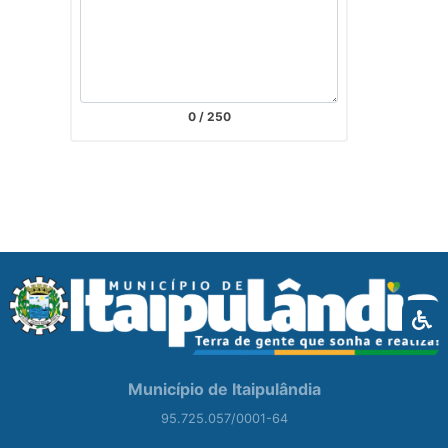
0
/ 250
Município de Itaipulândia
95.725.057/0001-64