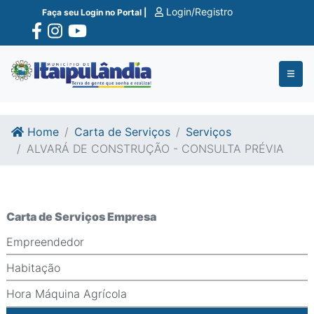
Ir para o conte�do
Ir para o fim do conte�do
Login/Registro
Faça seu Login no Portal |
Home
Carta de Serviços
Serviços
ALVARÁ DE CONSTRUÇÃO - CONSULTA PRÉVIA
Carta de Serviços Empresa
Empreendedor
Habitação
Hora Máquina Agrícola