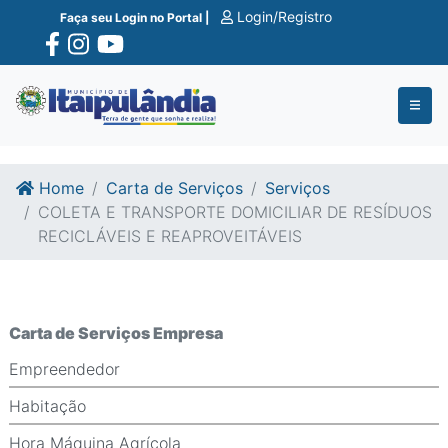
Ir para o conte�do
Ir para o fim do conte�do
Login/Registro
Faça seu Login no Portal |
Home
Carta de Serviços
Serviços
COLETA E TRANSPORTE DOMICILIAR DE RESÍDUOS
RECICLÁVEIS E REAPROVEITÁVEIS
Carta de Serviços Empresa
Empreendedor
Habitação
Hora Máquina Agrícola