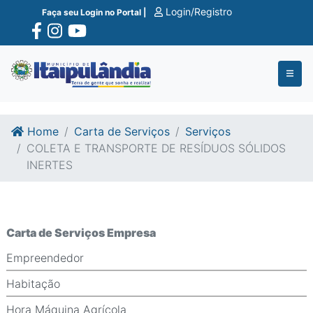
Ir para o conte�do
Ir para o fim do conte�do
Login/Registro
Faça seu Login no Portal |
Home
Carta de Serviços
Serviços
COLETA E TRANSPORTE DE RESÍDUOS SÓLIDOS
INERTES
Carta de Serviços Empresa
Empreendedor
Habitação
Hora Máquina Agrícola