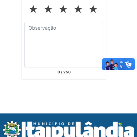
★
★
★
★
★
0
/ 250