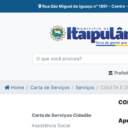
Ir para o conte�do
Ir para o fim do conte�do
Rua São Miguel do Iguaçu n° 1891 - Centro -
Prefei
Home
Carta de Serviços
Serviços
COLETA E 
CO
Carta de Serviços Cidadão
Apr
Assistência Social