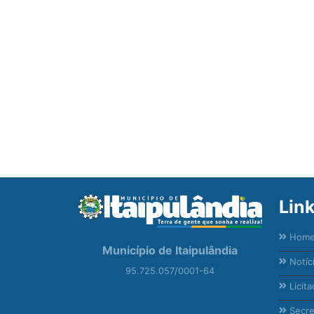
Lin
Hom
Município de Itaipulândia
Notíc
95.725.057/0001-64
Licita
Secre