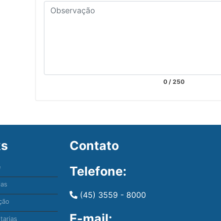
0
/ 250
ks
Contato
e
Telefone:
ias
(45) 3559 - 8000
ção
E-mail:
tarias