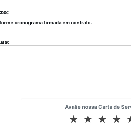
zo:
forme cronograma firmada em contrato.
as:
Avalie nossa Carta de Ser
★
★
★
★