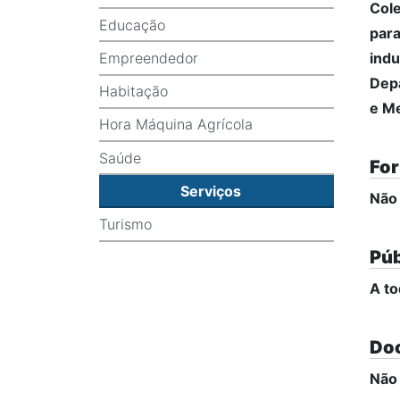
Cole
Educação
para
Empreendedor
indu
Depa
Habitação
e Me
Hora Máquina Agrícola
Saúde
For
Serviços
Não
Turismo
Púb
A to
Do
Não