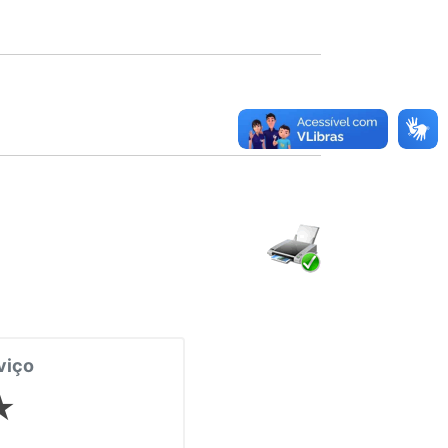
viço
★