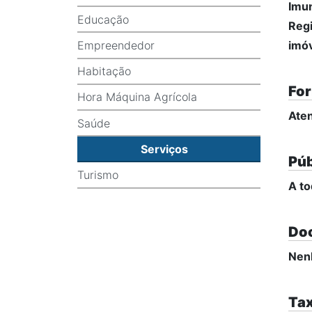
Imun
Educação
Regi
Empreendedor
imóv
Habitação
For
Hora Máquina Agrícola
Aten
Saúde
Serviços
Púb
Turismo
A to
Do
Nen
Tax