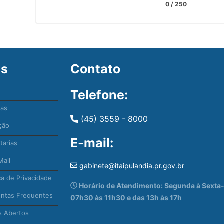
0
/ 250
ks
Contato
e
Telefone:
ias
(45) 3559 - 8000
ção
E-mail:
tarias
ail
gabinete@itaipulandia.pr.gov.br
ca de Privacidade
Horário de Atendimento: Segunda à Sexta-f
ntas Frequentes
07h30 às 11h30 e das 13h às 17h
 Abertos