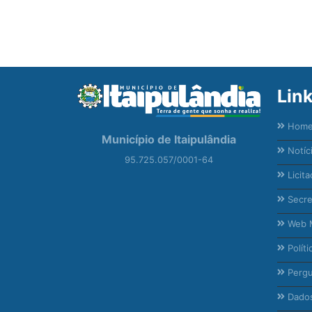
Lin
Hom
Município de Itaipulândia
Notíc
95.725.057/0001-64
Licita
Secre
Web M
Políti
Pergu
Dados