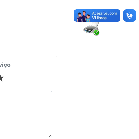
viço
★