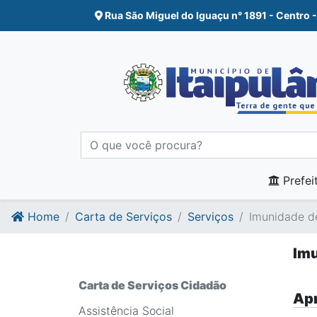
Ir para o conte�do
Ir para o fim do conte�do
Rua São Miguel do Iguaçu n° 1891 - Centro -
Prefei
Home
Carta de Serviços
Serviços
Imunidade d
Imu
Carta de Serviços Cidadão
Apr
Assistência Social