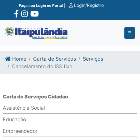
Ir para o conte�do
Ir para o fim do conte�do
Login/Registro
Faça seu Login no Portal |
Home
Carta de Serviços
Serviços
Cancelamento do ISS fixo
Carta de Serviços Cidadão
Assistência Social
Educação
Empreendedor