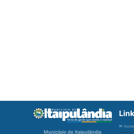
Lin
Hom
Município de Itaipulândia