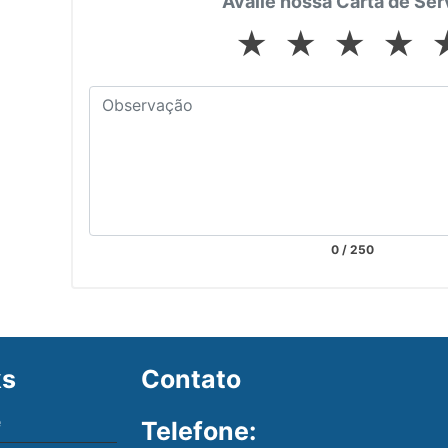
Avalie nossa Carta de Ser
★
★
★
★
0
/ 250
ks
Contato
e
Telefone: