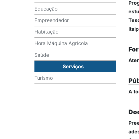
Prog
Educação
estu
Empreendedor
Teso
Itai
Habitação
Hora Máquina Agrícola
For
Saúde
Ate
Serviços
Turismo
Púb
A to
Do
Pree
ades