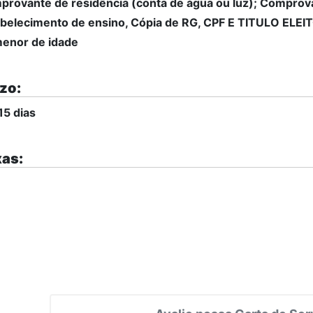
rovante de residência (conta de água ou luz); Comprova
belecimento de ensino, Cópia de RG, CPF E TITULO ELEIT
enor de idade
zo:
15 dias
as: