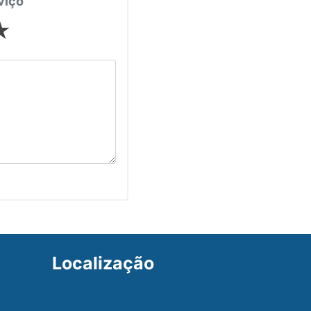
viço
★
Localização