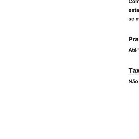
Comp
esta
se m
Pra
Até 
Tax
Não