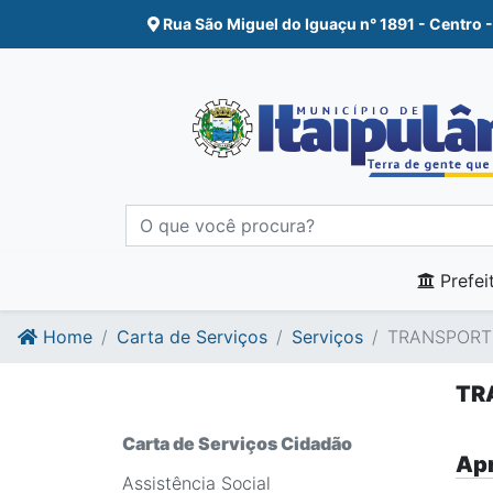
Ir para o conte�do
Ir para o fim do conte�do
Rua São Miguel do Iguaçu n° 1891 - Centro -
Prefei
Home
Carta de Serviços
Serviços
TRANSPORTE
TR
Carta de Serviços Cidadão
Apr
Assistência Social