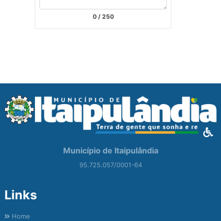
0
/ 250
Município de Itaipulândia
95.725.057/0001-64
Links
Home