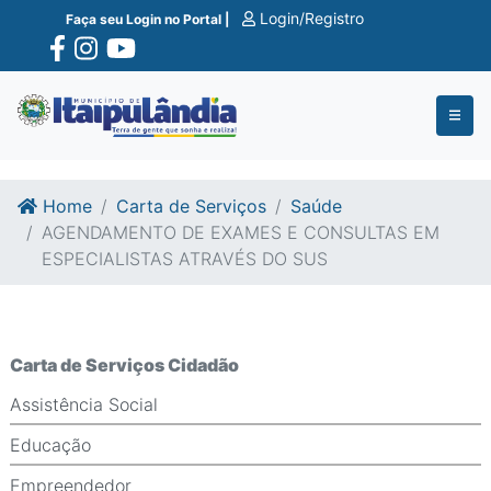
Ir para o conte�do
Ir para o fim do conte�do
Login/Registro
Faça seu Login no Portal |
Home
Carta de Serviços
Saúde
AGENDAMENTO DE EXAMES E CONSULTAS EM
ESPECIALISTAS ATRAVÉS DO SUS
Carta de Serviços Cidadão
Assistência Social
Educação
Empreendedor