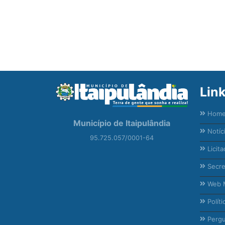
Lin
Hom
Município de Itaipulândia
Notíc
95.725.057/0001-64
Licita
Secre
Web M
Políti
Pergu