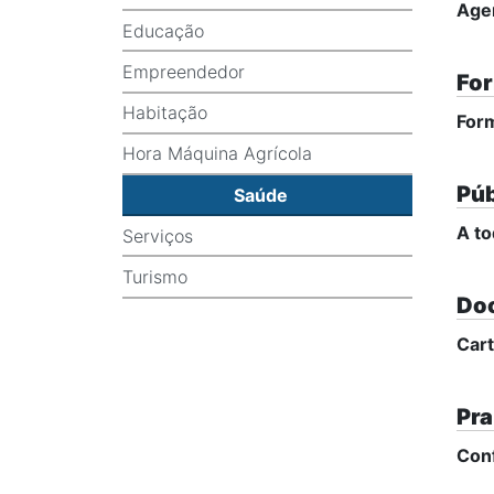
Agen
Educação
Empreendedor
For
Habitação
Form
Hora Máquina Agrícola
Púb
Saúde
A to
Serviços
Turismo
Do
Car
Pra
Conf