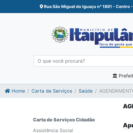
Ir para o conte�do
Ir para o fim do conte�do
Rua São Miguel do Iguaçu n° 1891 - Centro -
Prefei
Home
Carta de Serviços
Saúde
AGENDAMENTO 
AG
Carta de Serviços Cidadão
Apr
Assistência Social