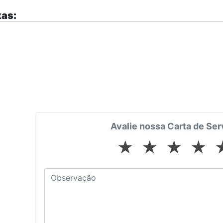
as:
Avalie nossa Carta de Ser
★
★
★
★