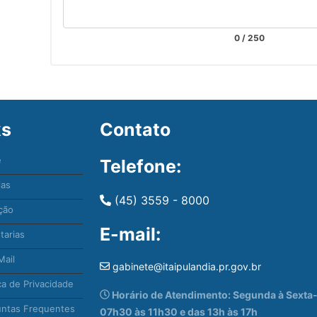
0
/ 250
ks
Contato
e
Telefone:
ias
(45) 3559 - 8000
ção
E-mail:
tarias
ail
gabinete@itaipulandia.pr.gov.br
ca de Privacidade
Horário de Atendimento: Segunda à Sexta-f
ntas Frequentes
07h30 às 11h30 e das 13h às 17h