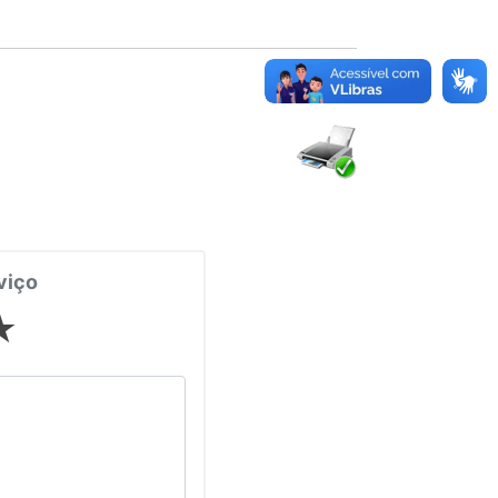
viço
★