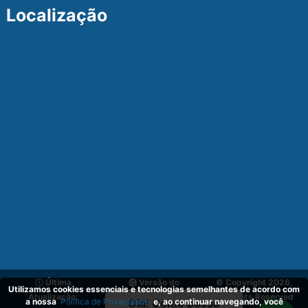
Localização
Última
Versão do
© Copyright 2026,
Utilizamos cookies essenciais e tecnologias semelhantes de acordo com
Atualização:
Sistema:
v_1.1
All Rights Reserved
a nossa
Política de Privacidade
e, ao continuar navegando, você
Olá! Como posso