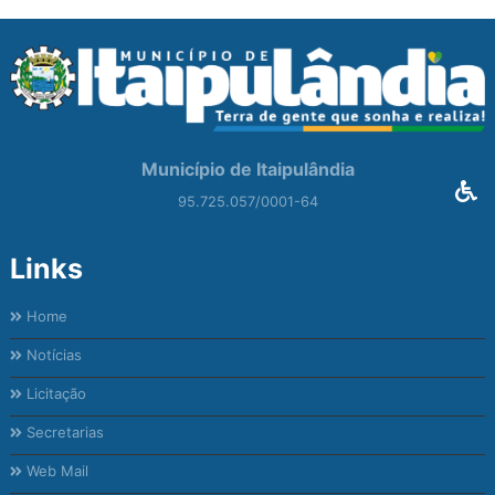
Município de Itaipulândia
95.725.057/0001-64
Links
Home
Notícias
Licitação
Secretarias
Web Mail