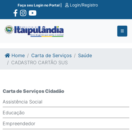
Ir para o conte�do
Ir para o fim do conte�do
Login/Registro
Faça seu Login no Portal |
Home
Carta de Serviços
Saúde
CADASTRO CARTÃO SUS
Carta de Serviços Cidadão
Assistência Social
Educação
Empreendedor